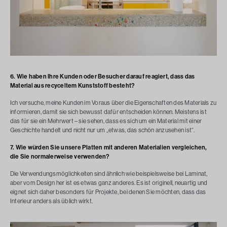
6. Wie haben Ihre Kunden oder Besucher darauf reagiert, dass das
Material aus recyceltem Kunststoff besteht?
Ich versuche, meine Kunden im Voraus über die Eigenschaften des Materials zu
informieren, damit sie sich bewusst dafür entscheiden können. Meistens ist
das für sie ein Mehrwert – sie sehen, dass es sich um ein Material mit einer
Geschichte handelt und nicht nur um „etwas, das schön anzusehen ist“.
7. Wie würden Sie unsere Platten mit anderen Materialien vergleichen,
die Sie normalerweise verwenden?
Die Verwendungsmöglichkeiten sind ähnlich wie beispielsweise bei Laminat,
aber vom Design her ist es etwas ganz anderes. Es ist originell, neuartig und
eignet sich daher besonders für Projekte, bei denen Sie möchten, dass das
Interieur anders als üblich wirkt.