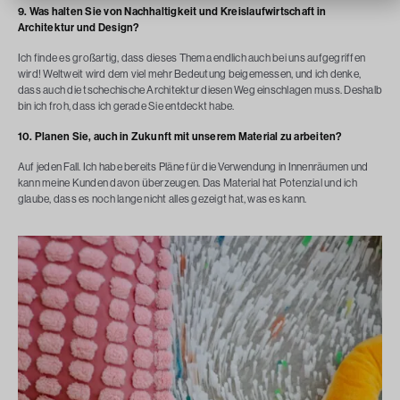
9. Was halten Sie von Nachhaltigkeit und Kreislaufwirtschaft in
Architektur und Design?
Ich finde es großartig, dass dieses Thema endlich auch bei uns aufgegriffen
wird! Weltweit wird dem viel mehr Bedeutung beigemessen, und ich denke,
dass auch die tschechische Architektur diesen Weg einschlagen muss. Deshalb
bin ich froh, dass ich gerade Sie entdeckt habe.
10. Planen Sie, auch in Zukunft mit unserem Material zu arbeiten?
Auf jeden Fall. Ich habe bereits Pläne für die Verwendung in Innenräumen und
kann meine Kunden davon überzeugen. Das Material hat Potenzial und ich
glaube, dass es noch lange nicht alles gezeigt hat, was es kann.