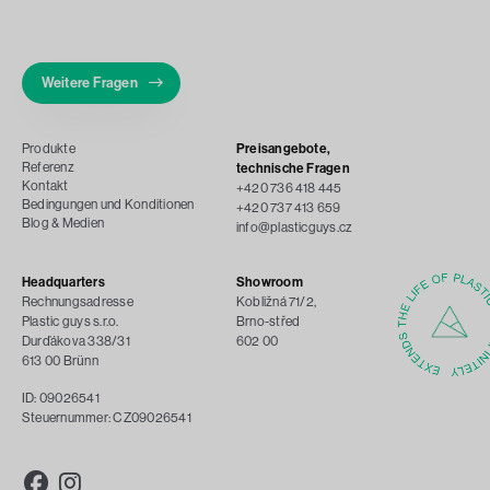
Weitere Fragen
Produkte
Preisangebote,
Referenz
technische Fragen
Kontakt
+420 736 418 445
Bedingungen und Konditionen
+420 737 413 659
Blog & Medien
info@plasticguys.cz
Headquarters
Showroom
Rechnungsadresse
Kobližná 71/2,
Plastic guys s.r.o.
Brno-střed
Durďákova 338/31
602 00
613 00 Brünn
ID: 09026541
Steuernummer: CZ09026541