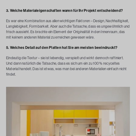
3. Welche Materialeigenschaften waren für Ihr Projekt entscheidend?
Es war eine Kombination aus allen wichtigen Faktoren – Design, Nachhaltigkeit,
Langlebigkeit, Formbarkeit. Aber auch die Tatsache, dass es ungewöhnlich und
frisch aussieht. Es brachte ein Element der Originalität in den Innenraum, das
mit keinem anderen Material zu erreichen gewesen wäre.
5. Welches Detail auf den Platten hat Sie am meisten beeindruckt?
Eindeutig die Textur – sie ist lebendig, verspielt und wirkt dennoch raffiniert.
Und dann natürlich die Tatsache, dass es sich um ein zu 100 % recyceltes
Material handelt. Das ist etwas, was man bei anderen Materialien einfach nicht
findet.