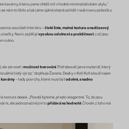
ké kavárny, kterou jsme chtěli mít v hodně minimalistickém stylu,“
c se nám to líbilo a tak jsme úplně stejně zařídili i naši novou pobočku
ozenou součástí interiéru –
čisté linie, matná textura a nadčasový
značky. Navíc zajišťují
vysokou odolnost a praktičnost
, což jsou
en rušno.
d
, ale zároveň i
možnost tvarování
. Potřebovali jsme materiál, který
izuálně čistý výraz,“ doplňuje Žaneta. Desky v Kofi Kofi slouží nejen
é kavárny
– tedy povrchy, které musí být
odolné, snadno
yla textura desek. „Působí bytelně, přesto elegantně. To, že jsou
mární, ale jednoznačně jim to
přidává na hodnotě
. Člověk z toho má