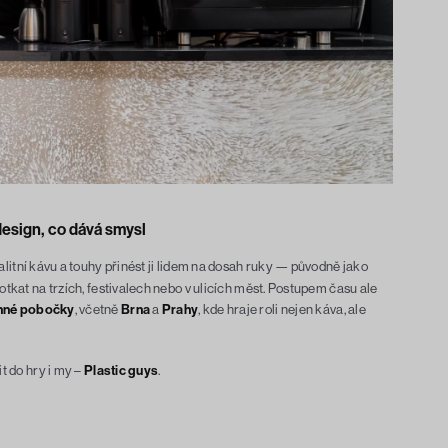
design, co dává smysl
alitní kávu a touhy přinést ji lidem na dosah ruky — původně jako
potkat na trzích, festivalech nebo v ulicích měst. Postupem času ale
nné pobočky
, včetně
Brna
a
Prahy
, kde hraje roli nejen káva, ale
it do hry i my –
Plastic guys
.