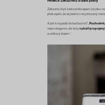
Reakce zákazníků a další plány
Zákazníci byli často překvapeni, že jde o 
překvapilo, že se jedná o recyklovaný mat
A jak to vypadá do budoucna? „
Rozhodně p
nejen eleganci, ale taky
vytváří propojený
a celkový dojem.“