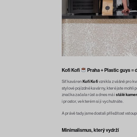
Kofi Kofi
Praha + Plastic guys = 
Síť kaváren
Kofi Kofi
vznikla z vášně pro kv
stylové pojízdné kavárny, které jste mohli 
značka začala růst a dnes má i
stálé kame
i prostor, ve kterém si ji vychutnáte.
A právě tady jsme dostali příležitost vstoup
Minimalismus, který vydrží