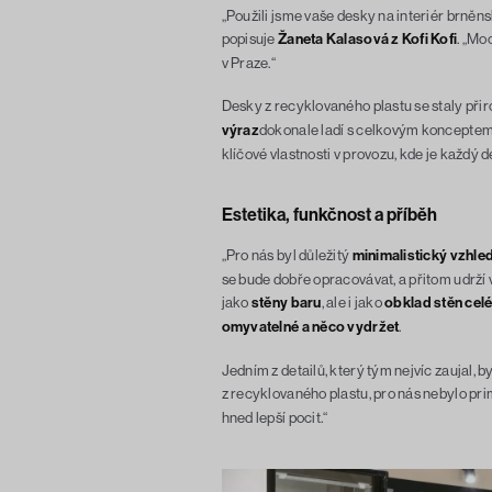
„Použili jsme vaše desky na interiér brněns
popisuje
Žaneta Kalasová z Kofi Kofi
. „Mo
v Praze.“
Desky z recyklovaného plastu se staly přir
výraz
dokonale ladí s celkovým konceptem 
klíčové vlastnosti v provozu, kde je každý d
Estetika, funkčnost a příběh
„Pro nás byl důležitý
minimalistický vzhle
se bude dobře opracovávat, a přitom udrží v
jako
stěny baru
, ale i jako
obklad stěn cel
omyvatelné a něco vydržet
.
Jedním z detailů, který tým nejvíc zaujal, b
z recyklovaného plastu, pro nás nebylo pri
hned lepší pocit.“