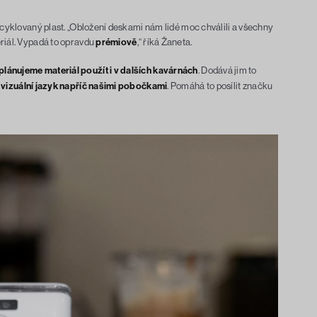
recyklovaný plast. „Obložení deskami nám lidé moc chválili a všechny
eriál. Vypadá to opravdu
prémiově
,“ říká Žaneta.
lánujeme materiál použít i v dalších kavárnách
. Dodává jim to
 vizuální jazyk napříč našimi pobočkami
. Pomáhá to posílit značku